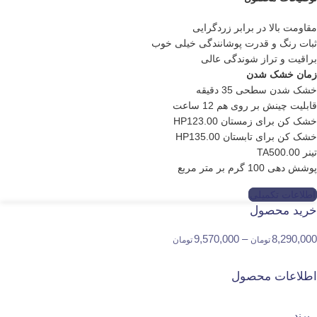
مقاومت بالا در برابر زردگرایى
ثبات رنگ و قدرت پوشانندگى خیلى خوب
براقیت و تراز شوندگى عالى
زمان خشک شدن
خشک شدن سطحى 35 دقیقه
قابلیت چینش بر روى هم 12 ساعت
خشک کن براى زمستان HP123.00
خشک کن براى تابستان HP135.00
تینر TA500.00
پوشش دهى 100 گرم بر متر مربع
اطلاعات تکمیلی
خرید محصول
9,570,000
–
8,290,000
تومان
تومان
اطلاعات محصول
برند