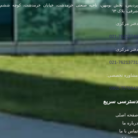
پرديس، بخش بومهن، ناحيه صنعتی خرمدشت، خیابان خرمدشت، کوچه ششم
شرقی، پلاک ٦٣
دفتر مرکزی:
021-76213740
دفتر مرکزی:
021-76213731
مشاوره تخصصی:
0901-7570842
دسترسی سریع
صفحه اصلی
درباره ما
تماس با ما