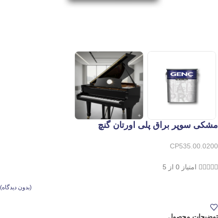
مشکی سوپر براق پلی اورتان گنچ
CP535.00.0200





امتیاز 0 از 5
(
بدون دیدگاه
)
توضیحات محصول