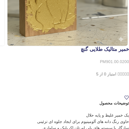
خمیر متالیک طلایی گنچ
PM901.00.0200





امتیاز 0 از 5
توضیحات محصول
یک خمیر غلیظ و پایه حلال
حاوی رنگ دانه های آلومینیوم برای ایجاد جلوه ای تزئینی
سازگار با سیستم های پلی اورتان اکریلیک و سلولزی