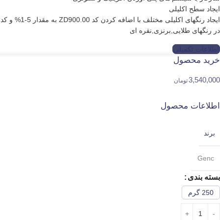
ایجاد سطح اکلیلی
ایجاد رنگهای اکلیلی مختلف با اضافه کردن کد ZD900.00 به مقدار 5-1% و کد PM901.00 تا مقدار ۲۰% در یک کیلو وارنیش رویه
در رنگهای طلایی,برنزی,نقره ای
اطلاعات تکمیلی
خرید محصول
3,540,000
تومان
اطلاعات محصول
برند
Genc
بسته بندی
250 گرم