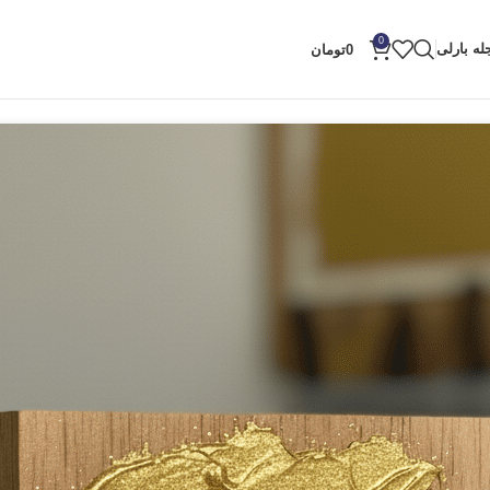
0
له بارلی
0
تومان