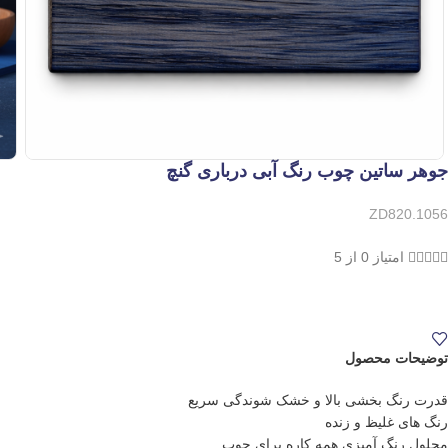
جوهر ساتین چوب رنگ آبی درباری گنچ
ZD820.1056





امتیاز 0 از 5
توضیحات محصول
قدرت رنگ بخشى بالا و خشک شوندگى سریع
رنگ هاى غلیظ و زنده
محلول رنگ آمیزى همه کاره براى چوب